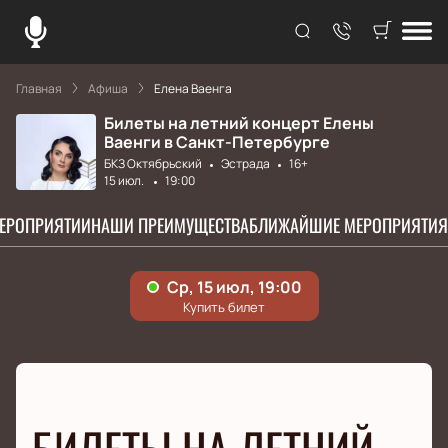
Главная
Афиша
Елена Ваенга
Билеты на летний концерт Елены
Ваенги в Санкт-Петербурге
БКЗ Октябрьский
Эстрада
16+
15 июл.
19:00
МЕРОПРИЯТИИ
НАШИ ПРЕИМУЩЕСТВА
БЛИЖАЙШИЕ МЕРОПРИЯТИЯ