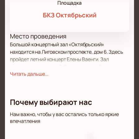
Площадка
БКЗ Октябрьский
Место проведения
Большой концертный зал «Октябрьский»
находится на Лиговском проспекте, дом 6. Здесь
пройдет летний концерт Елены Ваенги. Зал
вмещает много гостей. Современное оборудование
Читать дальше...
обеспечивает качественный звук и свет. Площадка
подходит для разных событий.
О концерте
Почему выбирают нас
Летний вечер с Еленой Ваенгой подарит
слушателям новые впечатления. Артистка
Нам важно, чтобы у вас остались только яркие
исполняет любимые песни. Зрители услышат
впечатления
свежие композиции и узнают знакомые мелодии из
прошлых альбомов. Каждый номер создает особую