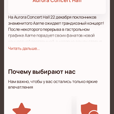
Aurora Concert Hall
На Aurora Concert Hall 22 декабря поклонников
знаменитого Aarne ожидает грандиозный концерт!
После некоторого перерыва в гастрольном
графике Aarne порадует своих фанатов новой
концертной программой, в которую вошли старые
хиты и совершенно новые работы, которые впервые
Читать дальше...
прозвучат со сцены. Спешите услышать их в числе
первых!
Как всегда, Aarne порадует поклонников своего
Почему выбирают нас
творчества отменными композициями в любимом
стиле, а также отличный звук. Приготовьтесь
Нам важно, чтобы у вас остались только яркие
подпевать и двигаться в ритм динамичной музыке!
впечатления