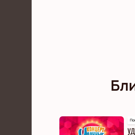
Бл
По
УД