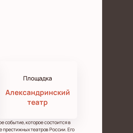
Площадка
Александринский
театр
ое событие, которое состоится в
е престижных театров России. Его