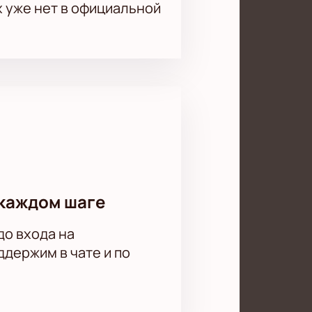
х уже нет в официальной
каждом шаге
до входа на
держим в чате и по