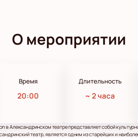
О мероприятии
Время
Длительность
20:00
~
2 часа
xion в Александринском театре представляет собой культурн
сандринский театр, является одним из старейших и наиболе