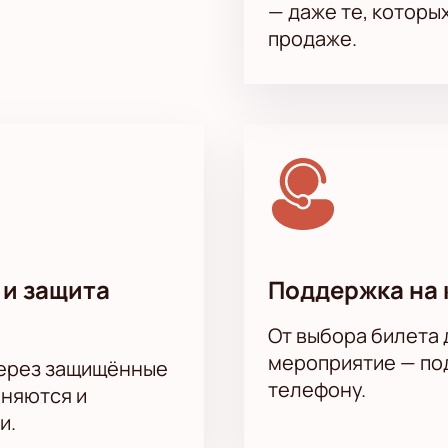
— даже те, которы
продаже.
 и защита
Поддержка на 
От выбора билета 
мероприятие — под
через защищённые
телефону.
аняются и
и.