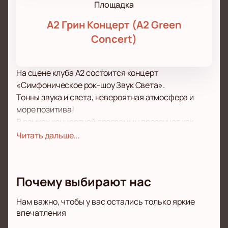
Площадка
А2 Грин Концерт (A2 Green
Concert)
На сцене клуба А2 состоится концерт
«Симфоническое рок-шоу Звук Света».
Тонны звука и света, невероятная атмосфера и
море позитива!
В рамках концертной программы прозвучат как
хорошо известные поклонникам, так и самые
Читать дальше...
свежие композиции, написанные совсем недавно.
Концерт пройдет в поддержку недавнего альбома.
Зрителей традиционно ожидает море драйва и
Почему выбирают нас
отличного настроения, возможность вживую
услышать хиты, а также невероятное шоу.
Нам важно, чтобы у вас остались только яркие
Самое передовое световое и звуковое
впечатления
оборудование позволит вам отчетливо услышать