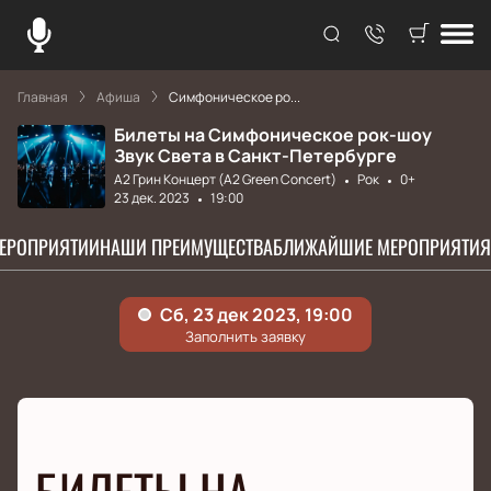
Главная
Афиша
Симфоническое ро...
Билеты на Симфоническое рок-шоу
Звук Света в Санкт-Петербурге
А2 Грин Концерт (A2 Green Concert)
Рок
0+
23 дек. 2023
19:00
МЕРОПРИЯТИИ
НАШИ ПРЕИМУЩЕСТВА
БЛИЖАЙШИЕ МЕРОПРИЯТИЯ