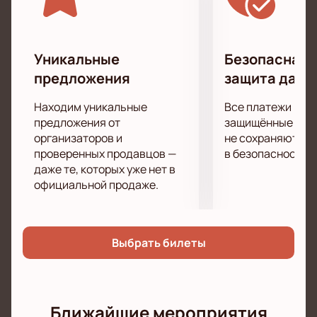
оборудование позволит вам отчетливо услышать
каждый аккорд и рассмотреть любимой группы
«Скоты» в малейших подробностях, независимо от
того, как далеко от сцены вы находитесь!
Уникальные
Безопасная 
предложения
защита данн
Находим уникальные
Все платежи про
предложения от
защищённые шлю
организаторов и
не сохраняются 
проверенных продавцов —
в безопасности.
даже те, которых уже нет в
официальной продаже.
Выбрать билеты
Ближайшие мероприятия