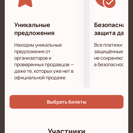
Концерты Филиппа Хмырова с его живым составом
всегда привлекают полные залы. В 2022 году он
успешно отправился в турне по разным городам
России, где все билеты на концерты в Москве и
Уникальные
Безопасная 
Петербурге были распроданы.
предложения
защита данн
Сам Филипп Хмыров описывает свой стиль как
"плюс/минус хип-хоп", которым сейчас пользуются
Находим уникальные
Все платежи про
многие. Однако, отличительная особенность его
предложения от
защищённые шлю
творчества заключается в том, что он поет о
организаторов и
не сохраняются 
проверенных продавцов —
в безопасности.
реальности, а не о впечатлениях о ней.
даже те, которых уже нет в
официальной продаже.
Выбрать билеты
Участники