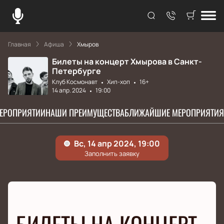
Главная
Афиша
Хмыров
Билеты на концерт Хмырова в Санкт-
Петербурге
Клуб Космонавт
Хип-хоп
16+
14 апр. 2024
19:00
МЕРОПРИЯТИИ
НАШИ ПРЕИМУЩЕСТВА
БЛИЖАЙШИЕ МЕРОПРИЯТИЯ