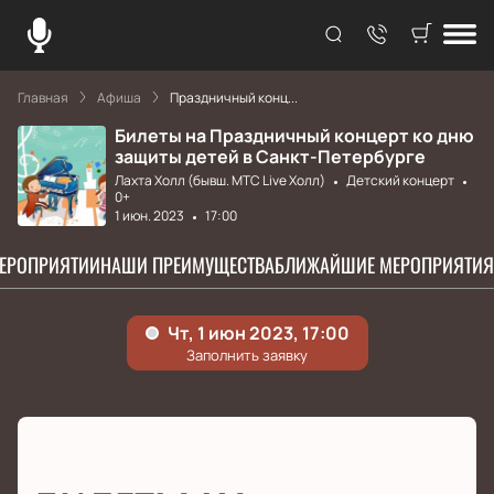
Главная
Афиша
Праздничный конц...
Билеты на Праздничный концерт ко дню
защиты детей в Санкт-Петербурге
Лахта Холл (бывш. МТС Live Холл)
Детский концерт
0+
1 июн. 2023
17:00
МЕРОПРИЯТИИ
НАШИ ПРЕИМУЩЕСТВА
БЛИЖАЙШИЕ МЕРОПРИЯТИЯ