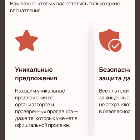
Нам важно, чтобы у вас остались только яркие
танцоров разных возрастных категорий.
впечатления
Спешите занять свои места в зрительном зале и
отлично провести время вместе с семьей за
просмотром интересной танцевальной программы!
Уникальные
Безопасная 
предложения
защита данн
Находим уникальные
Все платежи про
предложения от
защищённые шлю
организаторов и
не сохраняются 
проверенных продавцов —
в безопасности.
даже те, которых уже нет в
официальной продаже.