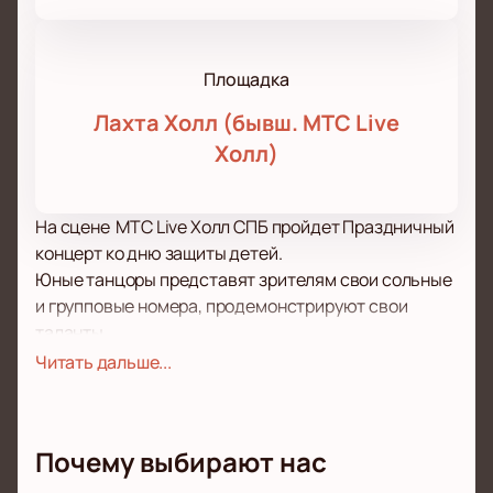
Площадка
Лахта Холл (бывш. МТС Live
Холл)
На сцене МТС Live Холл СПБ пройдет Праздничный
концерт ко дню защиты детей.
Юные танцоры представят зрителям свои сольные
и групповые номера, продемонстрируют свои
таланты.
Артисты исполнят потрясающие танцевальные
Читать дальше...
номера. Их просмотр, а еще прекрасное
музыкальное сопровождение и атмосфера,
царящая на шоу, заражают любовью к танцам,
Почему выбирают нас
музыке и дарят прекрасное настроение. Вы
увидите сольные и групповые выступления