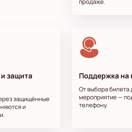
продаже.
 и защита
Поддержка на 
От выбора билета 
мероприятие — под
через защищённые
телефону.
аняются и
и.