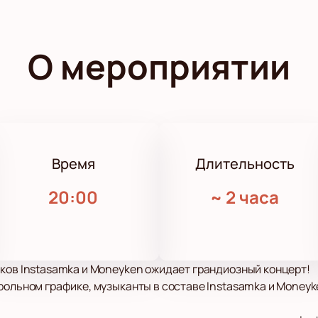
О мероприятии
Время
Длительность
20:00
~
2 часа
ков Instasamka и Moneyken ожидает грандиозный концерт!
рольном графике, музыканты в составе Instasamka и Money