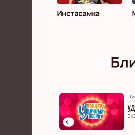
Инстасамка
Бл
По
УД
БК
6+