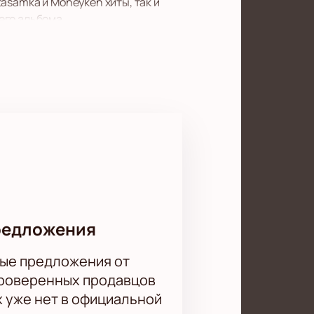
asamka и Moneyken хиты, так и
его альбома.
слышать хиты любимых
оклонникам на сцене.
бностях.
редложения
ые предложения от
проверенных продавцов
х уже нет в официальной