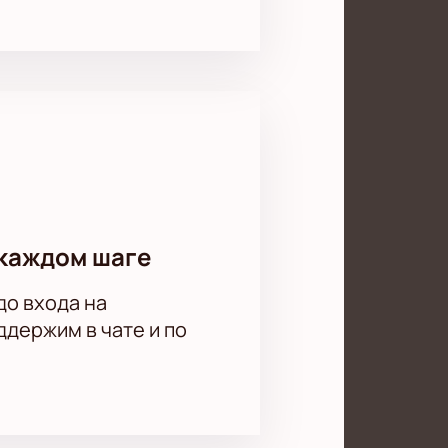
каждом шаге
до входа на
держим в чате и по