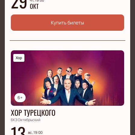
29
чт, 19:00
ОКТ
Купить билеты
Хор
6+
ХОР ТУРЕЦКОГО
БКЗ Октябрьский
13
вс, 19:00