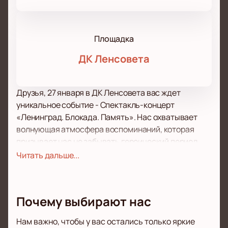
Площадка
ДК Ленсовета
Друзья, 27 января в ДК Ленсовета вас ждет
уникальное событие - Спектакль-концерт
«Ленинград. Блокада. Память». Нас охватывает
волнующая атмосфера воспоминаний, которая
призывает нас не забывать героический период
нашей истории.
Читать дальше...
Артисты, сценография и музыкальное
сопровождение создают неповторимую атмосферу
блокадного Ленинграда, позволяя нам пережить те
Почему выбирают нас
времена и окунуться в историю подлинно.
Хотите приобщиться к этому потрясающему
Нам важно, чтобы у вас остались только яркие
мероприятию? Купить билеты можно легко и