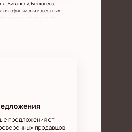
та, Вивальди, Бетховена,
их кинофильмов и известных
мму вечера по усмотрению
чер под звуки любимых мелодий.
. До встречи в концертном зале!
редложения
ые предложения от
проверенных продавцов