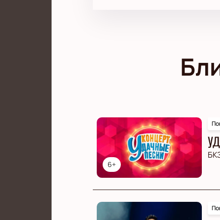
Бл
По
УД
БК
6+
По