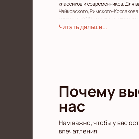
классиков и современников. Для в
Чайковского, Римского-Корсакова,
спектаклей 20-го века, а также э
исполнителей могут быть внесены
Читать дальше...
У нас на сайте вы сможете купить
Все что нужно для заказа - выбрат
Почему в
нас
Нам важно, чтобы у вас ос
впечатления