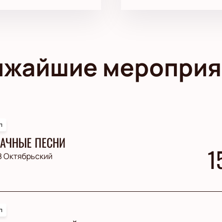
ижайшие мероприя
п
АЧНЫЕ ПЕСНИ
1
З Октябрьский
п