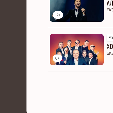
АЛ
БК
12+
Хо
ХО
БК
6+