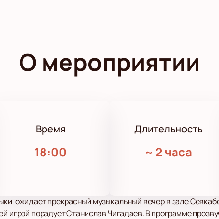
О мероприятии
Время
Длительность
18:00
~
2 часа
ыки ожидает прекрасный музыкальный вечер в зале Севкабе
ей игрой порадует Станислав Чигадаев. В программе прозв