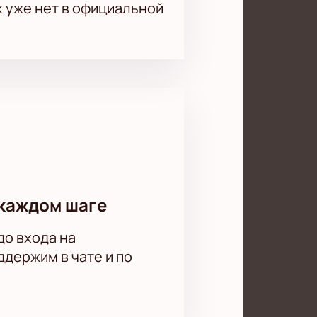
х уже нет в официальной
каждом шаге
до входа на
держим в чате и по