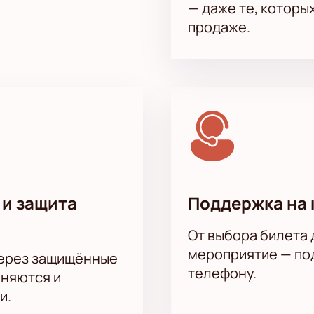
— даже те, которы
продаже.
 и защита
Поддержка на 
От выбора билета 
мероприятие — под
через защищённые
телефону.
аняются и
и.