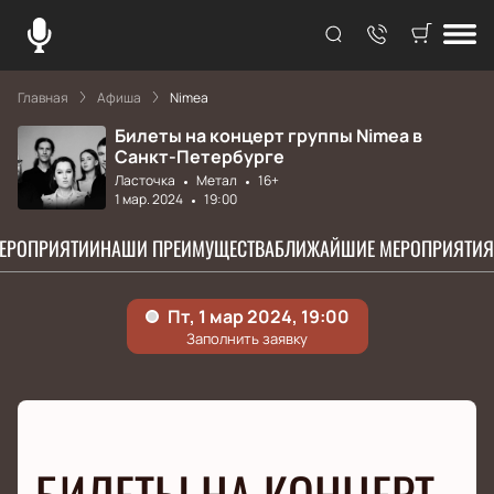
Главная
Афиша
Nimea
Билеты на концерт группы Nimea в
Санкт-Петербурге
Ласточка
Метал
16+
1 мар. 2024
19:00
МЕРОПРИЯТИИ
НАШИ ПРЕИМУЩЕСТВА
БЛИЖАЙШИЕ МЕРОПРИЯТИЯ