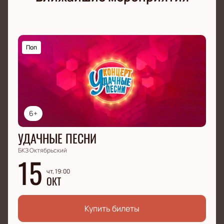
эмоции и оставит яркие воспоминания на долгое
время. Купите билеты прямо сейчас и отправьтесь
в мир, где реальность сливается с музыкой Nimea и
создаёт уникальное и неповторимое шоу, которое
Поп
не сможете забыть!
6+
УДАЧНЫЕ ПЕСНИ
БКЗ Октябрьский
15
чт, 19:00
ОКТ
Купить билеты