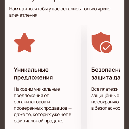
недавних альбомах.
Нам важно, чтобы у вас остались только яркие
Концерт - это всегда море позитива, драйва, самых
впечатления
ярких эмоций, которые только может подарить
подобное мероприятие. Вас ожидает яркое шоу,
тонны качественного звука, а также самые новые
световые и лазерные эффекты.
Спешите занять лучшие места,
купив билеты
на
это мероприятие на нашем сайте по выгодной цене.
Свободные места быстро исчезают, но билеты в
наличии пока еще есть, так что не затягивайте с
Уникальные
Безопасная 
покупкой.
предложения
защита данн
Подарите себе невероятные впечатления от
посещения концерта своего любимого
Находим уникальные
Все платежи про
исполнителя!
предложения от
защищённые шлю
организаторов и
не сохраняются 
проверенных продавцов —
в безопасности.
даже те, которых уже нет в
официальной продаже.