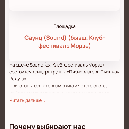
Площадка
Саунд (Sound) (бывш. Клуб-
фестиваль Морзе)
На сцене Sound (ex. Клуб-фестиваль Морзе)
состоится концерт группы «Пионерлагерь Пыльная
Радуга».
Приготовьтесь к тоннам звука и яркого света,
любимым композициям и невероятному свето-
музыкальному шоу! В рамках концерта вы
Читать дальше...
услышите как самые популярные и проверенные
временем композиции, слова которых без
преувеличения знает каждый поклонник, так и
Почему выбирают нас
свежие новинки в репертуаре, вышедшие в