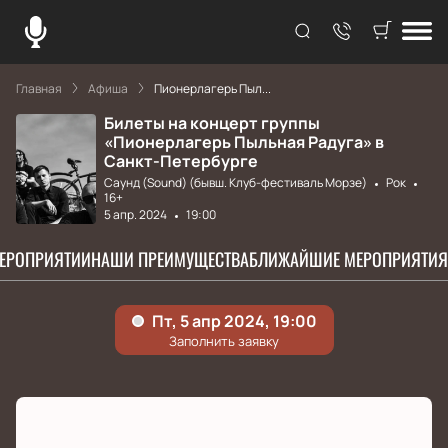
Главная
Афиша
Пионерлагерь Пыл...
Билеты на концерт группы
«Пионерлагерь Пыльная Радуга» в
Санкт-Петербурге
Саунд (Sound) (бывш. Клуб-фестиваль Морзе)
Рок
16+
5 апр. 2024
19:00
МЕРОПРИЯТИИ
НАШИ ПРЕИМУЩЕСТВА
БЛИЖАЙШИЕ МЕРОПРИЯТИЯ