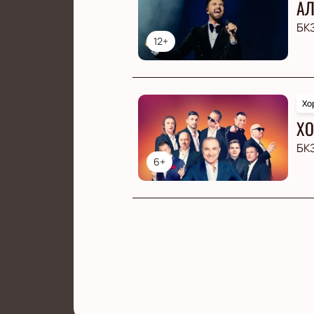
АЛ
БК
12+
Хо
ХО
БК
6+