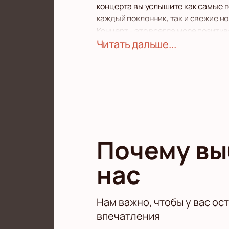
концерта вы услышите как самые 
каждый поклонник, так и свежие н
Концерт - это всегда море позити
ожидает яркое шоу, тонны качеств
Читать дальше...
Спешите занять лучшие места,
ку
исчезают, но билеты в наличии пока
Подарите себе невероятные впеча
Почему в
нас
Нам важно, чтобы у вас ос
впечатления