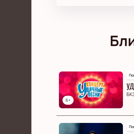
Бл
По
УД
БК
6+
По