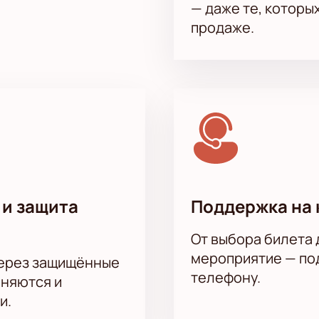
— даже те, которы
продаже.
 и защита
Поддержка на 
От выбора билета 
мероприятие — под
через защищённые
телефону.
аняются и
и.