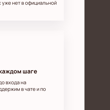
х уже нет в официальной
каждом шаге
до входа на
держим в чате и по