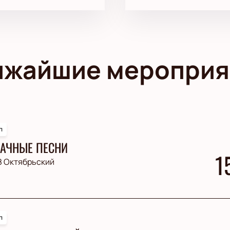
ижайшие мероприя
п
АЧНЫЕ ПЕСНИ
1
З Октябрьский
п