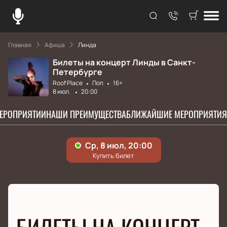
Главная
Афиша
Линда
Билеты на концерт Линды в Санкт-
Петербурге
Roof Place
Поп
16+
8 июл.
20:00
МЕРОПРИЯТИИ
НАШИ ПРЕИМУЩЕСТВА
БЛИЖАЙШИЕ МЕРОПРИЯТИЯ