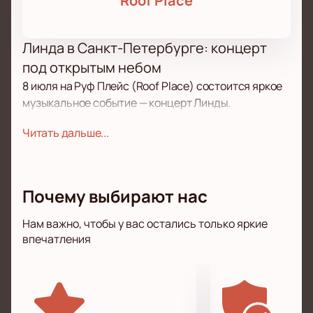
Roof Place
Линда в Санкт-Петербурге: концерт
под открытым небом
8 июля на Руф Плейс (Roof Place) состоится яркое
музыкальное событие — концерт Линды.
Эпатажная, неординарная и харизматичная певица
Читать дальше...
давно покорила сердца поклонников своей
уникальной музыкой, которая невозможно вписать
в привычные рамки. Каждое её выступление
превращается в живое шоу с мощной энергетикой и
Почему выбирают нас
неповторимой атмосферой.
Нам важно, чтобы у вас остались только яркие
Незабываемое музыкальное
впечатления
путешествие
В этот вечер прозвучат как культовые хиты Линды,
так и новые композиции, отражающие её
творческие эксперименты. Концерт — это