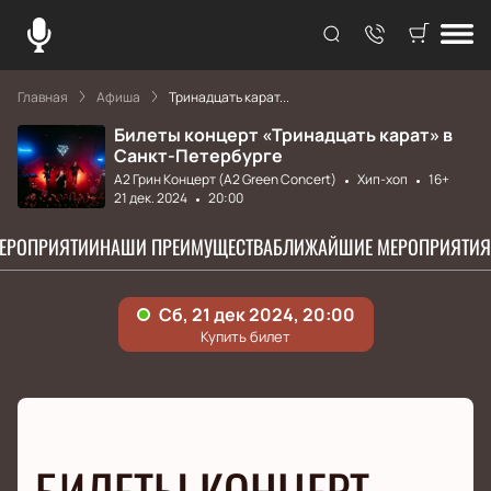
Главная
Афиша
Тринадцать карат...
Билеты концерт «Тринадцать карат» в
Санкт-Петербурге
А2 Грин Концерт (A2 Green Concert)
Хип-хоп
16+
21 дек. 2024
20:00
МЕРОПРИЯТИИ
НАШИ ПРЕИМУЩЕСТВА
БЛИЖАЙШИЕ МЕРОПРИЯТИЯ