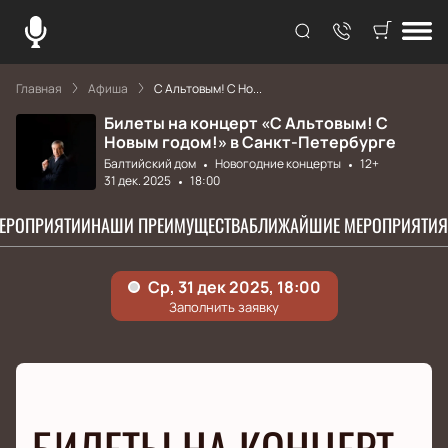
Главная
Афиша
С Альтовым! С Но...
Билеты на концерт «С Альтовым! С
Новым годом!» в Санкт-Петербурге
Балтийский дом
Новогодние концерты
12+
31 дек. 2025
18:00
МЕРОПРИЯТИИ
НАШИ ПРЕИМУЩЕСТВА
БЛИЖАЙШИЕ МЕРОПРИЯТИЯ