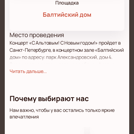
Площадка
Балтийский дом
Место проведения
Концерт «С Альтовым! С Новым годом!» пройдет в
Санкт-Петербурге, в концертном зале «Балтийский
дом» по адресу: парк Александровский, дом 4.
Здесь гости всегда чувствуют себя комфортно и
Читать дальше...
наслаждаются уютной атмосферой.
О концерте
Новогодний вечер с Семеном Альтовым в
«Балтийском доме» давно стал любимым
Почему выбирают нас
событием для жителей города. Семен Альтов
известен как писатель-сатирик, который радует
Нам важно, чтобы у вас остались только яркие
публику остроумными выступлениями и необычным
впечатления
взглядом на жизнь. Его монологи вызывают не
только улыбку, но и заставляют задуматься о