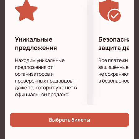
Не упустите возможность стать частью этого
музыкального события и насладиться живым
выступлением Horus.
Купить билеты
на нашем
сайте — это просто и удобно.
Уникальные
Безопасная 
предложения
защита данн
Находим уникальные
Все платежи про
предложения от
защищённые шлю
организаторов и
не сохраняются 
проверенных продавцов —
в безопасности.
даже те, которых уже нет в
официальной продаже.
Выбрать билеты