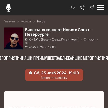
Главная
Афиша
Horus
Билеты на концерт Horus в Санкт-
Петербурге
Клуб «Бэйс (Base)» (бывш. Гигант-Холл)
Хип-хоп
16+
23 нояб. 2024
19:00
МЕРОПРИЯТИИ
НАШИ ПРЕИМУЩЕСТВА
БЛИЖАЙШИЕ МЕРОПРИЯТИЯ