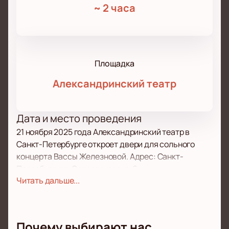
~
2 часа
Площадка
Александринский театр
Дата и место проведения
21 ноября 2025 года Александринский театр в
Санкт-Петербурге откроет двери для сольного
концерта Вассы Железновой. Адрес: Санкт-
Петербург, пл. Островского, д. 6.
О концерте
Читать дальше...
В этот вечер поклонники Вассы Железновой
соберутся на уникальное музыкальное событие. На
сцене прозвучат треки из свежего альбома «Год
Почему выбирают нас