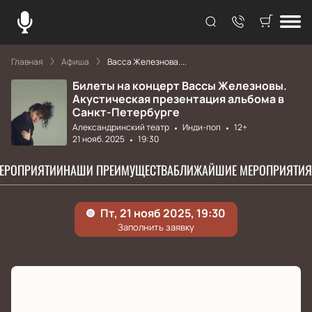
Главная
Афиша
Васса Железнова....
Билеты на концерт Вассы Железновы.
Акустическая презентация альбома в
Санкт-Петербурге
Александринский театр
Инди-поп
12+
21 нояб. 2025
19:30
МЕРОПРИЯТИИ
НАШИ ПРЕИМУЩЕСТВА
БЛИЖАЙШИЕ МЕРОПРИЯТИЯ