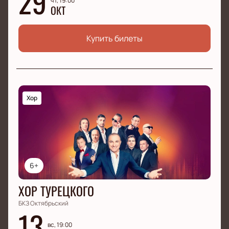
29
чт, 19:00
ОКТ
Купить билеты
Хор
6+
ХОР ТУРЕЦКОГО
БКЗ Октябрьский
13
вс, 19:00