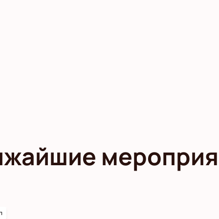
ижайшие мероприя
п