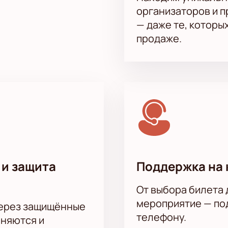
организаторов и 
— даже те, которы
продаже.
 и защита
Поддержка на 
От выбора билета 
мероприятие — под
через защищённые
телефону.
аняются и