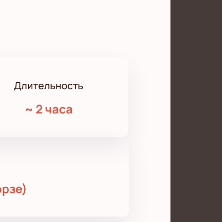
Длительность
~
2 часа
орзе)