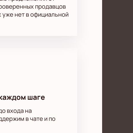
проверенных продавцов
х уже нет в официальной
каждом шаге
до входа на
держим в чате и по