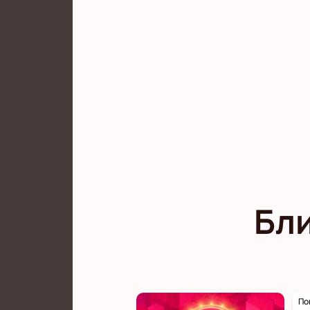
Бл
По