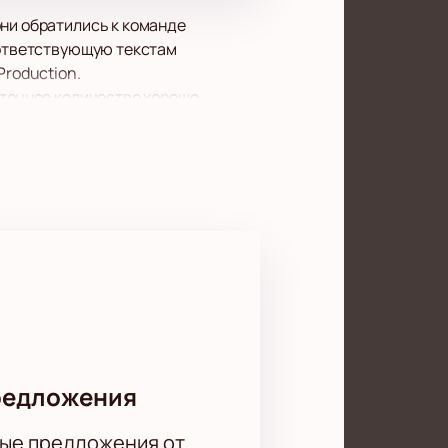
они обратились к команде
соответствующую текстам
Production.
аточное количество хорошо
.
 на нашем сайте. Один клик и Вы
кой.
редложения
ые предложения от