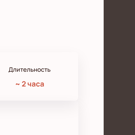
Длительность
~
2 часа