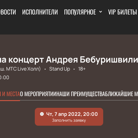
ОВОСТИ
ИСПОЛНИТЕЛИ
ПОПУЛЯРНОЕ
VIP БИЛЕТЫ
на концерт Андрея Бебуришвили
ш. МТС Live Холл)
Stand Up
18+
0:00
 И МЕСТА
О МЕРОПРИЯТИИ
НАШИ ПРЕИМУЩЕСТВА
БЛИЖАЙШИЕ М