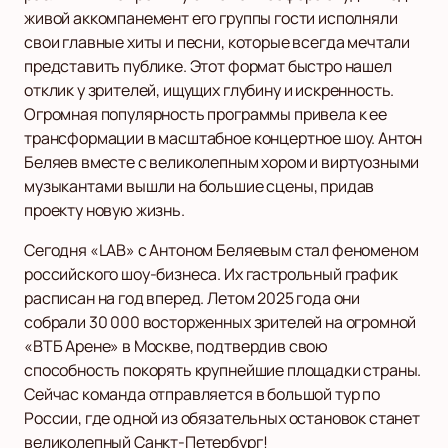
живой аккомпанемент его группы гости исполняли
свои главные хиты и песни, которые всегда мечтали
представить публике. Этот формат быстро нашел
отклик у зрителей, ищущих глубину и искренность.
Огромная популярность программы привела к ее
трансформации в масштабное концертное шоу. Антон
Беляев вместе с великолепным хором и виртуозными
музыкантами вышли на большие сцены, придав
проекту новую жизнь.
Сегодня «LAB» с Антоном Беляевым стал феноменом
российского шоу-бизнеса. Их гастрольный график
расписан на год вперед. Летом 2025 года они
собрали 30 000 восторженных зрителей на огромной
«ВТБ Арене» в Москве, подтвердив свою
способность покорять крупнейшие площадки страны.
Сейчас команда отправляется в большой тур по
России, где одной из обязательных остановок станет
великолепный Санкт-Петербург!