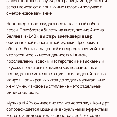
захватывающего шоу. Здесь границы между сценой и
залом исчезают, а привычные мелодии получают
смелое новое звучание.
На концерте вас ожидает нестандартный набор
песен. Приобретая билеты на выступление Антона
Беляева и «LAB», вы открываете двери в мир
оригинальной и элегантной музыки. Программа
обещает быть насыщенной и непредсказуемой, так
что готовьтесь к неожиданностям! Антон,
прославленный своим мастерством и изысканным
вкусом, представит как свои композиции, так и
неожиданные интерпретации произведений разных
жанров – от мировых хитов до редких музыкальных
жемчужин. Каждое выступление – это отдельный
мини-спектакль.
Музыка «LAB» оживает не только через звук. Концерт
сопровождается мощными визуальными эффектами
— светом, видеоартом и сценографией, которые