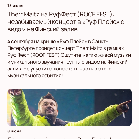
18 июня
Therr Maitz на Руф Фест (ROOF FEST):
незабываемый концерт в «Руф Плейс» с
видом на Финский залив
4 сентября на крыше «Руф Плейс» в Санкт-
Петербурге пройдет концерт Therr Maitz в рамках
Руф Фест (ROOF FEST) Ощутите магию живой музыки
и уникального звучания группы с видом на Финский
залив. Не упустите шанс стать частью этого
музыкального события!
8 июня