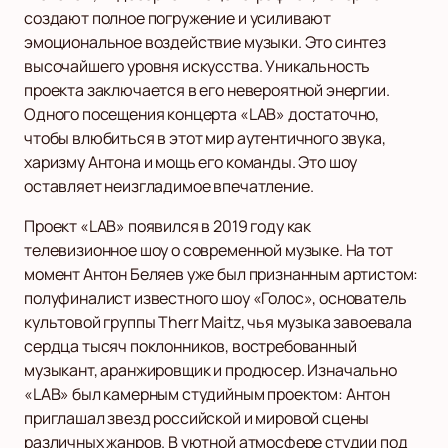
создают полное погружение и усиливают
эмоциональное воздействие музыки. Это синтез
высочайшего уровня искусства. Уникальность
проекта заключается в его невероятной энергии.
Одного посещения концерта «LAB» достаточно,
чтобы влюбиться в этот мир аутентичного звука,
харизму Антона и мощь его команды. Это шоу
оставляет неизгладимое впечатление.
Проект «LAB» появился в 2019 году как
телевизионное шоу о современной музыке. На тот
момент Антон Беляев уже был признанным артистом:
полуфиналист известного шоу «Голос», основатель
культовой группы Therr Maitz, чья музыка завоевала
сердца тысяч поклонников, востребованный
музыкант, аранжировщик и продюсер. Изначально
«LAB» был камерным студийным проектом: Антон
приглашал звезд российской и мировой сцены
различных жанров. В уютной атмосфере студии под