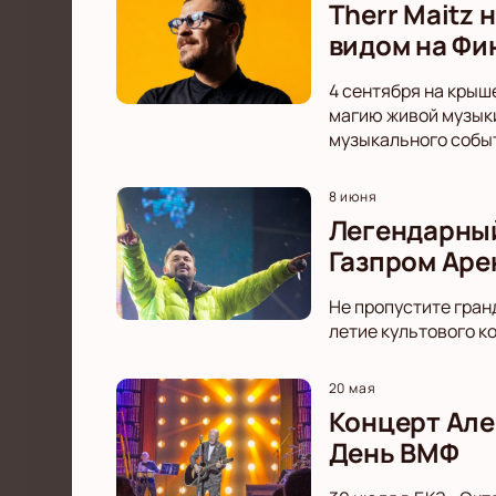
Therr Maitz 
видом на Фи
4 сентября на крыш
магию живой музыки
музыкального собы
8 июня
Легендарный
Газпром Аре
Не пропустите гран
летие культового к
20 мая
Концерт Але
День ВМФ