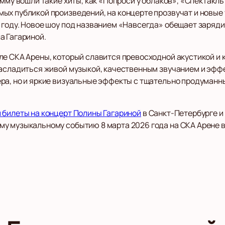
амму вошли такие хиты, как «Попроси у облаков», «Спектакл
ых публикой произведений, на концерте прозвучат и новые 
 году. Новое шоу под названием «Навсегда» обещает заряди
а Гагариной.
ле СКА Арены, который славится превосходной акустикой и
насладиться живой музыкой, качественным звучанием и эф
ра, но и яркие визуальные эффекты с тщательно продуманн
 билеты на концерт Полины Гагариной
в Санкт-Петербурге и
у музыкальному событию 8 марта 2026 года на СКА Арене 