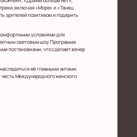
ь окончен», «Драмы больше нет»,
треки, включая «Море» и «Танец
ть зрителей позитивом и подарить
 комфортными условиями для
фектным световым шоу. Программа
ыми постановками, что сделает вечер
 насладиться её главными хитами.
в честь Международного женского