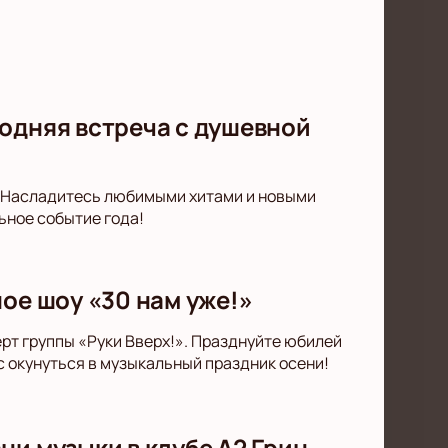
одняя встреча с душевной
. Насладитесь любимыми хитами и новыми
ьное событие года!
ое шоу «30 нам уже!»
ерт группы «Руки Вверх!». Празднуйте юбилей
 окунуться в музыкальный праздник осени!
ни музыки в клубе А2 Грин