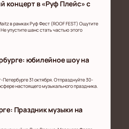
ый концерт в «Руф Плейс» с
Maitz в рамках Руф Фест (ROOF FEST) Ощутите
 Не упустите шанс стать частью этого
рбурге: юбилейное шоу на
т-Петербурге 31 октября. Отпразднуйте 30-
мосфере настоящего музыкального праздника.
рге: Праздник музыки на