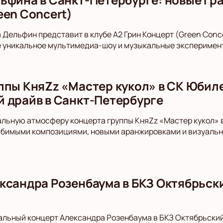
een Concert)
а Дельфин представит в клубе А2 Грин Концерт (Green Con
е уникальное мультимедиа-шоу и музыкальные эксперимен
ппы КняZz «Мастер кукол» в СК Юбил
 драйв в Санкт-Петербурге
альную атмосферу концерта группы КняZz «Мастер кукол» 
юбимыми композициями, новыми аранжировками и визуальн
ксандра Розенбаума в БКЗ Октябрьски
альный концерт Александра Розенбаума в БКЗ Октябрьски