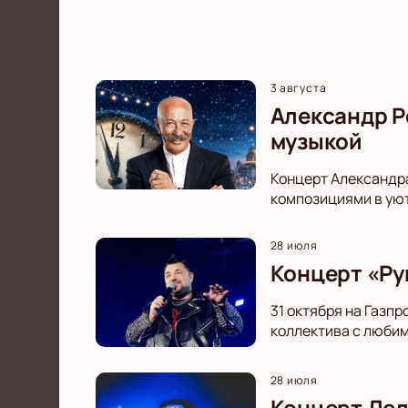
3 августа
Александр Р
музыкой
Концерт Александр
композициями в уют
28 июля
Концерт «Ру
31 октября на Газп
коллектива с любим
28 июля
Концерт Дел