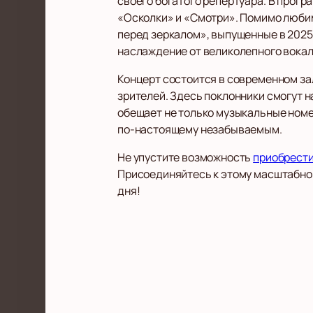
своего богатого репертуара. В прогр
«Осколки» и «Смотри». Помимо любим
перед зеркалом», выпущенные в 2025
наслаждение от великолепного вокал
Концерт состоится в современном за
зрителей. Здесь поклонники смогут 
обещает не только музыкальные номе
по-настоящему незабываемым.
Не упустите возможность
приобрести
Присоединяйтесь к этому масштабном
дня!