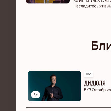
30 июля в БКЗ «Окт
Насладитесь живым
Бл
Поп
ДИДЮЛЯ
БКЗ Октябрьс
6+