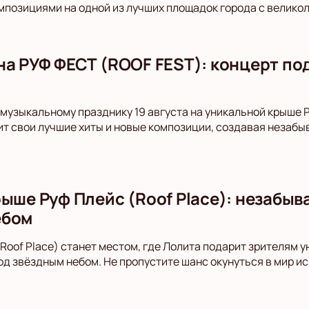
мпозициями на одной из лучших площадок города с велико
на РУФ ФЕСТ (ROOF FEST): концерт под
музыкальному празднику 19 августа на уникальной крыше Р
т свои лучшие хиты и новые композиции, создавая незаб
рыше Руф Плейс (Roof Place): незабы
ебом
(Roof Place) станет местом, где Лолита подарит зрителям 
д звёздным небом. Не пропустите шанс окунуться в мир и