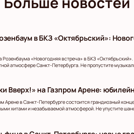
Больше новостей
озенбаум в БКЗ «Октябрьский»: Новог
а Розенбаума «Новогодняя встреча» в БКЗ «Октябрьский»
ной атмосфере Санкт-Петербурга. Не пропустите музыкал
ки Вверх!» на Газпром Арене: юбилейн
ром Арене в Санкт-Петербурге состоится грандиозный конц
ыми хитами и незабываемой атмосферой. Не упустите шанс
ьфина в Санкт-Петербурге: новые гра