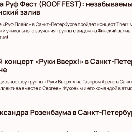
на Руф Фест (ROOF FEST): незабываем
нский залив
е «Руф Плейс» в Санкт-Петербурге пройдет концерт Therr 
 и уникального звучания группы с видом на Финский залив.
тия!
 концерт «Руки Вверх!» в Санкт-Пете
не
диозное шоу группы «Руки Вверх!» на Газпром Арене в Санк
оллектива вместе с Сергеем Жуковым и его командой в ат
ксандра Розенбаума в Санкт-Петербу