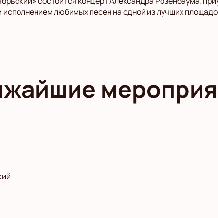
ябрьский» состоится концерт Александра Розенбаума, пр
 исполнением любимых песен на одной из лучших площадо
ижайшие мероприя
кий