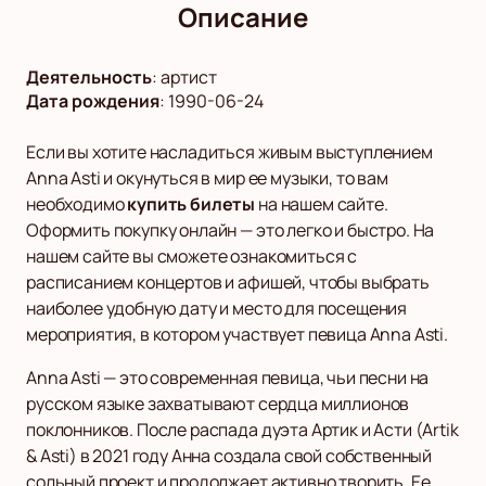
Описание
Деятельность
:
артист
Дата рождения
:
1990-06-24
Если вы хотите насладиться живым выступлением
Anna Asti и окунуться в мир ее музыки, то вам
необходимо
купить билеты
на нашем сайте.
Оформить покупку онлайн — это легко и быстро. На
нашем сайте вы сможете ознакомиться с
расписанием концертов и афишей, чтобы выбрать
наиболее удобную дату и место для посещения
мероприятия, в котором участвует певица Anna Asti.
Anna Asti — это современная певица, чьи песни на
русском языке захватывают сердца миллионов
поклонников. После распада дуэта Артик и Асти (Artik
& Asti) в 2021 году Анна создала свой собственный
сольный проект и продолжает активно творить. Ее