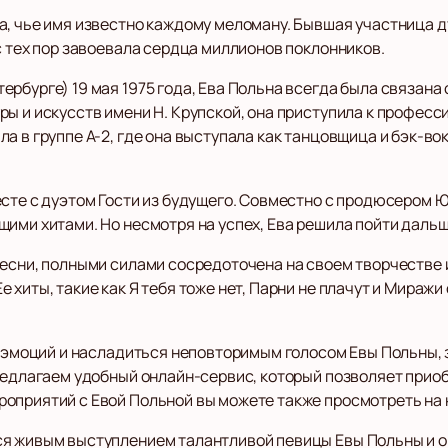
, чье имя известно каждому меломану. Бывшая участница ду
с тех пор завоевала сердца миллионов поклонников.
рбурге) 19 мая 1975 года, Ева Польна всегда была связана
ры и искусств имени Н. Крупской, она приступила к профес
а в группе А-2, где она выступала как танцовщица и бэк-вок
есте с дуэтом Гости из будущего. Совместно с продюсером
ими хитами. Но несмотря на успех, Ева решила пойти дальш
песни, полными силами сосредоточена на своем творчестве 
 хиты, такие как Я тебя тоже нет, Парни не плачут и Мираж
их эмоций и насладиться неповторимым голосом Евы Польны,
редлагаем удобный онлайн-сервис, который позволяет приоб
оприятий с Евой Польной вы можете также просмотреть на 
я живым выступлением талантливой певицы Евы Польны и ок