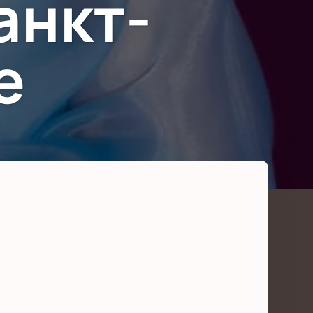
анкт-
е