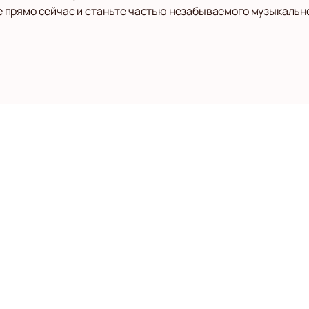
 прямо сейчас и станьте частью незабываемого музыкальн
тели
Концертные площадки
О нас
Оплата и дос