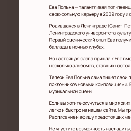
Ева Польна — талантливая поп-певица
свою сольную карьеру в 2009 году и 
Родившаяся в Ленинграде (Санкт-Пете
Ленинградского университета культу
Первый сценический опыт Ева получил
баллады в ночных клубах.
Но настоящая слава пришла к Еве вм
несколько альбомов, ставших настоящ
Теперь Ева Польна сама пишет свои 
поклонников новыми композициями. Ее
музыкальной сцены.
Если вы хотите окунуться в мир ярк
легко и быстро на нашем сайте. Мы п
Расписание и афишу предстоящих мер
Не упустите возможность насладитьс