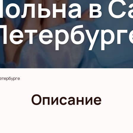
Польна в С
Петербург
етербурге
Описание