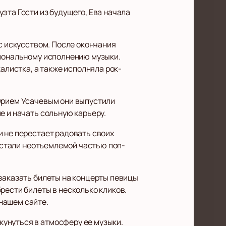
эта Гости из будущего, Ева начала
 с искусством. После окончания
сиональному исполнению музыки.
алистка, а также исполняла рок-
 Юрием Усачевым они выпустили
е и начать сольную карьеру.
и не перестает радовать своих
и стали неотъемлемой частью поп-
 заказать билеты на концерты певицы
рести билеты в несколько кликов.
нашем сайте.
унуться в атмосферу ее музыки.