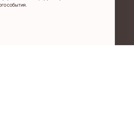
ого события.
тавка
Правила оказания услуг