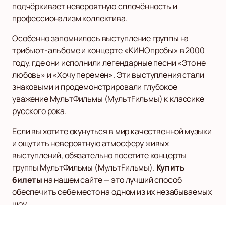
подчёркивает невероятную сплочённость и
профессионализм коллектива.
Особенно запомнилось выступление группы на
трибьют-альбоме и концерте «КИНОпробы» в 2000
году, где они исполнили легендарные песни «Это не
любовь» и «Хочу перемен». Эти выступления стали
знаковыми и продемонстрировали глубокое
уважение МультФильмы (МультFильмы) к классике
русского рока.
Если вы хотите окунуться в мир качественной музыки
и ощутить невероятную атмосферу живых
выступлений, обязательно посетите концерты
группы МультФильмы (МультFильмы).
Купить
билеты
на нашем сайте — это лучший способ
обеспечить себе место на одном из их незабываемых
шоу.
На нашем сайте также доступно расписание и афиша