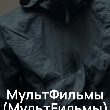
МультФильмы
(МультFильмы)