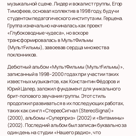
музыкальной сцене. Лидер и вокалист группы, Егор
Тимофеев, основал коллектив в 1998 году, будучи
студентом педагогического института им. Герцена.
Группа изначально начиналась как проект
«Глубоководные чудеса», но вскоре
трансформировалась в МультФильмы
(МультFильмы), завоевав сердца множества
поклонников.
Дебютный альбом «МультФильмы (МультFильмы)»,
записанный в 1998–2000 годах при участии таких
известных музыкантов, как Константин Фёдоров и
Юрий Цалер, заложил фундамент для уникального
брит-попового звучания группы. Этот стиль
продолжил развиваться в их последующих работах,
таких как сингл «СтереоСигнал (StereoSignal)»
(2000), альбомы «Суперприз» (2002) и «Витамины»
(2002). Последний альбом был записан буквально за
один день на студии «Нашего радио», что