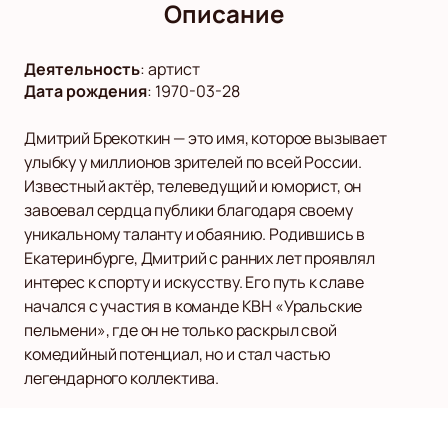
Описание
Деятельность
:
артист
Дата рождения
:
1970-03-28
Дмитрий Брекоткин — это имя, которое вызывает
улыбку у миллионов зрителей по всей России.
Известный актёр, телеведущий и юморист, он
завоевал сердца публики благодаря своему
уникальному таланту и обаянию. Родившись в
Екатеринбурге, Дмитрий с ранних лет проявлял
интерес к спорту и искусству. Его путь к славе
начался с участия в команде КВН «Уральские
пельмени», где он не только раскрыл свой
комедийный потенциал, но и стал частью
легендарного коллектива.
Брекоткин — это не просто участник популярных шоу,
таких как «Шоу «Уральские пельмени», но и успешный