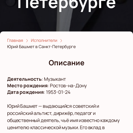
Петербурге
Главная
Исполнители
Юрий Башмет в Санкт-Петербурге
Описание
Деятельность
:
Музыкант
Место рождения
:
Ростов-на-Дону
Дата рождения
:
1953-01-24
Юрий Башмет — выдающийся советский и
российский альтист, дирижёр, педагог и
общественный деятель, чьё имя известно каждому
ценителю классической музыки. Его вклад в