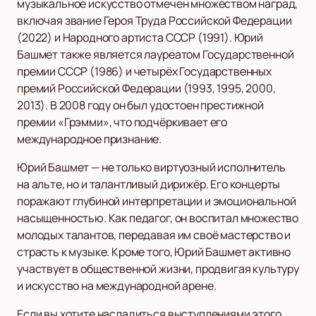
музыкальное искусство отмечен множеством наград,
включая звание Героя Труда Российской Федерации
(2022) и Народного артиста СССР (1991). Юрий
Башмет также является лауреатом Государственной
премии СССР (1986) и четырёх Государственных
премий Российской Федерации (1993, 1995, 2000,
2013). В 2008 году он был удостоен престижной
премии «Грэмми», что подчёркивает его
международное признание.
Юрий Башмет — не только виртуозный исполнитель
на альте, но и талантливый дирижёр. Его концерты
поражают глубиной интерпретации и эмоциональной
насыщенностью. Как педагог, он воспитал множество
молодых талантов, передавая им своё мастерство и
страсть к музыке. Кроме того, Юрий Башмет активно
участвует в общественной жизни, продвигая культуру
и искусство на международной арене.
Если вы хотите насладиться выступлениями этого