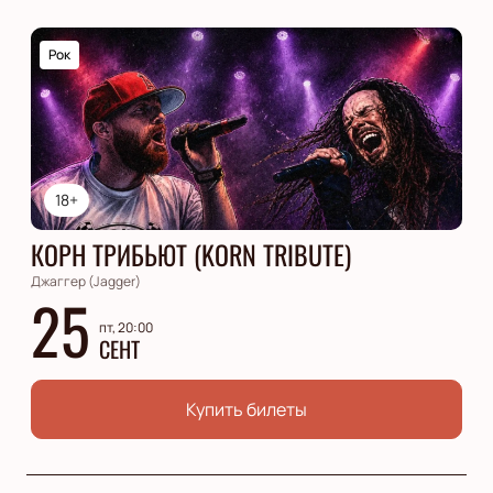
Рок
18+
КОРН ТРИБЬЮТ (KORN TRIBUTE)
Джаггер (Jagger)
25
пт, 20:00
СЕНТ
Купить билеты